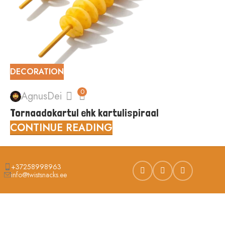
DECORATION
0
AgnusDei
Tornaadokartul ehk kartulispiraal
CONTINUE READING
+37258998963
info@twistsnacks.ee