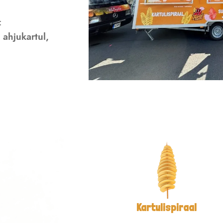
:
d ahjukartul,
Kartulispiraal