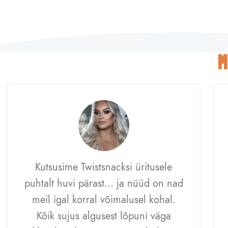
M
Kutsusime Twistsnacksi üritusele
puhtalt huvi pärast… ja nüüd on nad
meil igal korral võimalusel kohal.
Kõik sujus algusest lõpuni väga