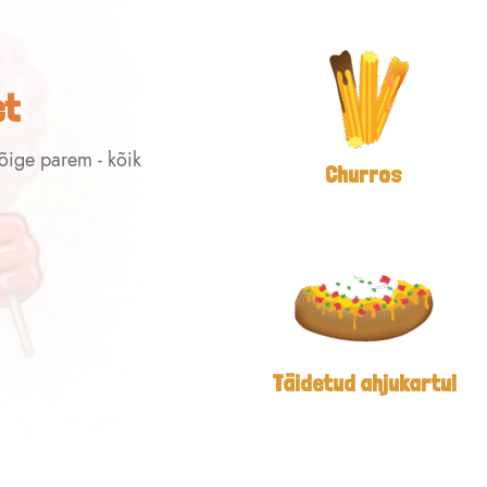
et
kõige parem - kõik
Churros
Täidetud ahjukartul