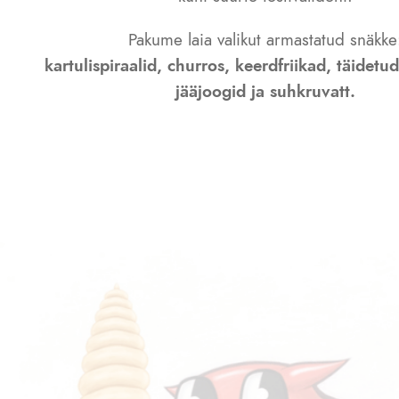
Pakume laia valikut armastatud snäkke
kartulispiraalid, churros, keerdfriikad, täidetu
jääjoogid ja suhkruvatt.
Küsi pakkumist!