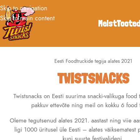
Skip to navigation
Skip to main content
Meist
Toote
Eesti Foodtruckide tegija alates 2021
TWISTSNACKS
Twistsnacks on Eesti suurima snacki-valikuga food 
pakkuv ettevõte ning meil on kokku 6 food t
Oleme tegutsenud alates 2021. aastast ning viie a
ligi 1000 üritusel üle Eesti – alates väiksematest
kuni suurte festivalideni.