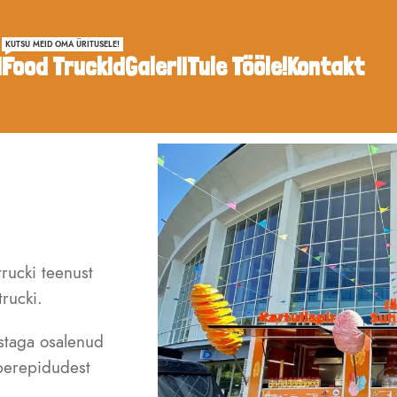
KUTSU MEID OMA ÜRITUSELE!
d
Food Truckid
Galerii
Tule Tööle!
Kontakt
trucki teenust
rucki.
astaga osalenud
 perepidudest