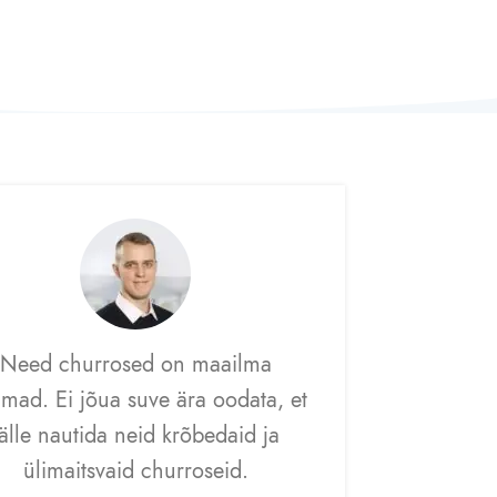
Need churrosed on maailma
imad. Ei jõua suve ära oodata, et
jälle nautida neid krõbedaid ja
ülimaitsvaid churroseid.