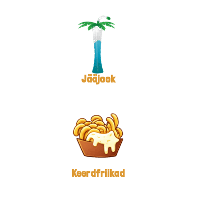
Jääjook
Keerdfriikad