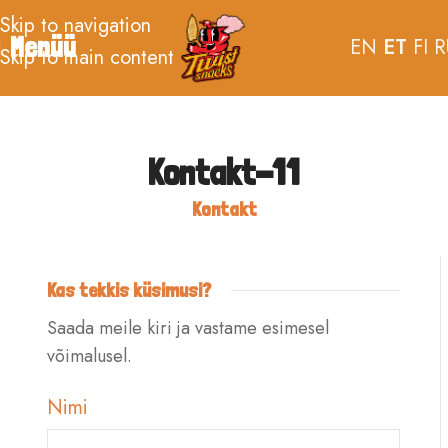
Skip to navigation
Menüü
EN
ET
FI
R
Skip to main content
Kontakt-11
Kontakt
Kas tekkis küsimusi?
Saada meile kiri ja vastame esimesel
võimalusel.
Nimi